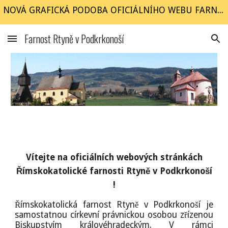
NOVÁ GRAFICKÁ PODOBA OFICIÁLNÍHO WEBU FARNOSTI Rtyně v Podkrkonoší
Skip to main content
Skip to navigation
Farnost Rtyně v Podkrkonoší
Vítejte na oficiálních webových stránkách
Římskokatolické farnosti Rtyně v Podkrkonoší
!
Římskokatolická farnost Rtyně v Podkrkonoší je
samostatnou církevní právnickou osobou zřízenou
Biskupstvím královéhradeckým. V rámci