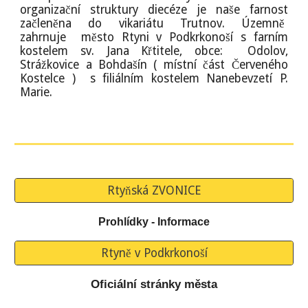
organizační struktury diecéze je naše farnost
začleněna do vikariátu Trutnov. Územně
zahrnuje město Rtyni v Podkrkonoší s farním
kostelem sv. Jana Křtitele, obce: Odolov,
Strážkovice a Bohdašín ( místní část Červeného
Kostelce ) s filiálním kostelem Nanebevzetí P.
Marie.
Rtyňská ZVONICE
Prohlídky - Informace
Rtyně v Podkrkonoší
Oficiální stránky města